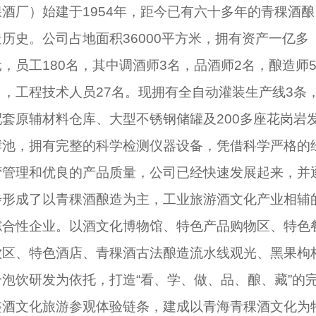
稞酒厂）始建于1954年，距今已有六十多年的青稞酒酿
造历史。公司占地面积36000平方米，拥有资产一亿多
元，员工180名，其中调酒师3名，品酒师2名，酿造师
名，工程技术人员27名。现拥有全自动灌装生产线3条
配套原辅材料仓库、大型不锈钢储罐及200多座花岗岩
酵池，拥有完整的科学检测仪器设备，凭借科学严格的
营管理和优良的产品质量，公司已经快速发展起来，并
步形成了以青稞酒酿造为主，工业旅游酒文化产业相辅
综合性企业。以酒文化博物馆、特色产品购物区、特色
饮区、特色酒店、青稞酒古法酿造流水线观光、黑果枸
冷泡饮研发为依托，打造“看、学、做、品、酿、藏”的
整酒文化旅游参观体验链条，建成以青海青稞酒文化为